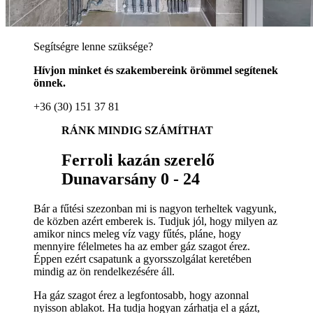
Segítségre lenne szüksége?
Hívjon minket és szakembereink örömmel segítenek
önnek.
+36 (30) 151 37 81
RÁNK MINDIG SZÁMÍTHAT
Ferroli kazán szerelő
Dunavarsány 0 - 24
Bár a fűtési szezonban mi is nagyon terheltek vagyunk,
de közben azért emberek is. Tudjuk jól, hogy milyen az
amikor nincs meleg víz vagy fűtés, pláne, hogy
mennyire félelmetes ha az ember gáz szagot érez.
Éppen ezért csapatunk a gyorsszolgálat keretében
mindig az ön rendelkezésére áll.
Ha gáz szagot érez a legfontosabb, hogy azonnal
nyisson ablakot. Ha tudja hogyan zárhatja el a gázt,