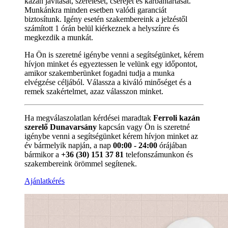
kazán javítását, szerelését, cseréjét és karbantartását.
Munkánkra minden esetben valódi garanciát
biztosítunk. Igény esetén szakembereink a jelzéstől
számított 1 órán belül kiérkeznek a helyszínre és
megkezdik a munkát.
Ha Ön is szeretné igénybe venni a segítségünket, kérem
hívjon minket és egyeztessen le velünk egy időpontot,
amikor szakemberünket fogadni tudja a munka
elvégzése céljából. Válassza a kiváló minőséget és a
remek szakértelmet, azaz válasszon minket.
Ha megválaszolatlan kérdései maradtak
Ferroli kazán
szerelő Dunavarsány
kapcsán vagy Ön is szeretné
igénybe venni a segítségünket kérem hívjon minket az
év bármelyik napján, a nap
00:00 - 24:00
órájában
bármikor a
+36 (30) 151 37 81
telefonszámunkon és
szakembereink örömmel segítenek.
Ajánlatkérés