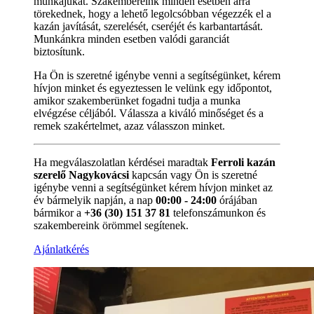
munkájukat. Szakembereink minden esetben arra
törekednek, hogy a lehető legolcsóbban végezzék el a
kazán javítását, szerelését, cseréjét és karbantartását.
Munkánkra minden esetben valódi garanciát
biztosítunk.
Ha Ön is szeretné igénybe venni a segítségünket, kérem
hívjon minket és egyeztessen le velünk egy időpontot,
amikor szakemberünket fogadni tudja a munka
elvégzése céljából. Válassza a kiváló minőséget és a
remek szakértelmet, azaz válasszon minket.
Ha megválaszolatlan kérdései maradtak
Ferroli kazán
szerelő Nagykovácsi
kapcsán vagy Ön is szeretné
igénybe venni a segítségünket kérem hívjon minket az
év bármelyik napján, a nap
00:00 - 24:00
órájában
bármikor a
+36 (30) 151 37 81
telefonszámunkon és
szakembereink örömmel segítenek.
Ajánlatkérés