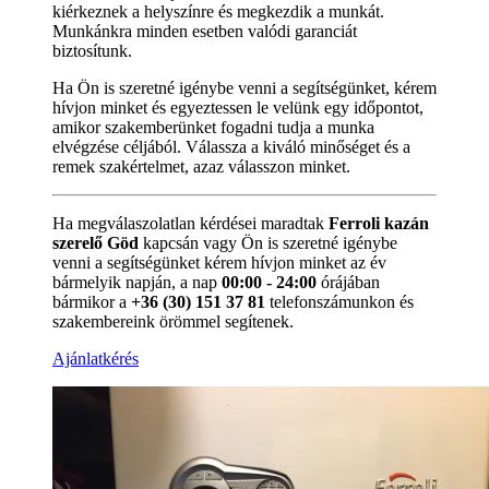
kiérkeznek a helyszínre és megkezdik a munkát.
Munkánkra minden esetben valódi garanciát
biztosítunk.
Ha Ön is szeretné igénybe venni a segítségünket, kérem
hívjon minket és egyeztessen le velünk egy időpontot,
amikor szakemberünket fogadni tudja a munka
elvégzése céljából. Válassza a kiváló minőséget és a
remek szakértelmet, azaz válasszon minket.
Ha megválaszolatlan kérdései maradtak
Ferroli kazán
szerelő Göd
kapcsán vagy Ön is szeretné igénybe
venni a segítségünket kérem hívjon minket az év
bármelyik napján, a nap
00:00 - 24:00
órájában
bármikor a
+36 (30) 151 37 81
telefonszámunkon és
szakembereink örömmel segítenek.
Ajánlatkérés