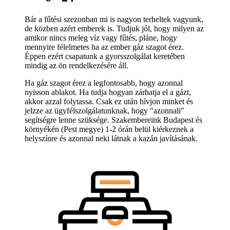
Bár a fűtési szezonban mi is nagyon terheltek vagyunk,
de közben azért emberek is. Tudjuk jól, hogy milyen az
amikor nincs meleg víz vagy fűtés, pláne, hogy
mennyire félelmetes ha az ember gáz szagot érez.
Éppen ezért csapatunk a gyorsszolgálat keretében
mindig az ön rendelkezésére áll.
Ha gáz szagot érez a legfontosabb, hogy azonnal
nyisson ablakot. Ha tudja hogyan zárhatja el a gázt,
akkor azzal folytassa. Csak ez után hívjon minket és
jelzze az ügyfélszolgálatunknak, hogy "azonnali"
segítségre lenne szüksége. Szakembereink Budapest és
környékén (Pest megye) 1-2 órán belül kiérkeznek a
helyszínre és azonnal neki látnak a kazán javításának.