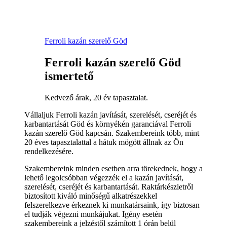
Ferroli kazán szerelő Göd
Ferroli kazán szerelő Göd
ismertető
Kedvező árak, 20 év tapasztalat.
Vállaljuk Ferroli kazán javítását, szerelését, cseréjét és
karbantartását Göd és környékén garanciával Ferroli
kazán szerelő Göd kapcsán. Szakembereink több, mint
20 éves tapasztalattal a hátuk mögött állnak az Ön
rendelkezésére.
Szakembereink minden esetben arra törekednek, hogy a
lehető legolcsóbban végezzék el a kazán javítását,
szerelését, cseréjét és karbantartását. Raktárkészletről
biztosított kiváló minőségű alkatrészekkel
felszerelkezve érkeznek ki munkatársaink, így biztosan
el tudják végezni munkájukat. Igény esetén
szakembereink a jelzéstől számított 1 órán belül