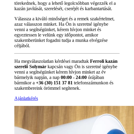
törekednek, hogy a lehető legolcsóbban végezzék el a
kazán javítását, szerelését, cseréjét és karbantartását.
Válassza a kiváló minőséget és a remek szakértelmet,
azaz válasszon minket. Ha Ön is szeretné igénybe
venni a segítségünket, kérem hívjon minket és
egyeztessen le velünk egy időpontot, amikor
szakemberünket fogadni tudja a munka elvégzése
céljából.
Ha megválaszolatlan kérdései maradtak
Ferroli kazán
szerelő Solymár
kapcsán vagy Ön is szeretné igénybe
venni a segítségünket kérem hívjon minket az év
bármelyik napján, a nap
00:00 - 24:00
órájában
bármikor a
+36 (30) 151 37 81
telefonszámunkon és
szakembereink örömmel segítenek.
Ajánlatkérés