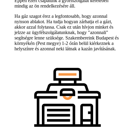
Éppen ezért csapatunk a gyorsszolgálat keretében
mindig az ön rendelkezésére áll.
Ha gáz szagot érez a legfontosabb, hogy azonnal
nyisson ablakot. Ha tudja hogyan zárhatja el a gázt,
akkor azzal folytassa. Csak ez után hívjon minket és
jelzze az ügyfélszolgálatunknak, hogy "azonnali"
segítségre lenne szüksége. Szakembereink Budapest és
környékén (Pest megye) 1-2 órán belül kiérkeznek a
helyszínre és azonnal neki látnak a kazán javításának.