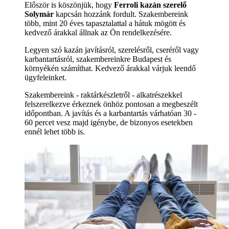
Először is köszönjük, hogy
Ferroli kazán szerelő
Solymár
kapcsán hozzánk fordult. Szakembereink
több, mint 20 éves tapasztalattal a hátuk mögött és
kedvező árakkal állnak az Ön rendelkezésére.
Legyen szó kazán javításról, szerelésről, cseréről vagy
karbantartásról, szakembereinkre Budapest és
környékén számíthat. Kedvező árakkal várjuk leendő
ügyfeleinket.
Szakembereink - raktárkészletről - alkatrészekkel
felszerelkezve érkeznek önhöz pontosan a megbeszélt
időpontban. A javítás és a karbantartás várhatóan 30 -
60 percet vesz majd igénybe, de bizonyos esetekben
ennél lehet több is.