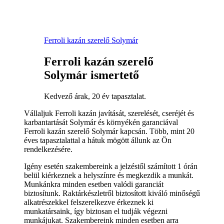
Ferroli kazán szerelő Solymár
Ferroli kazán szerelő
Solymár ismertető
Kedvező árak, 20 év tapasztalat.
Vállaljuk Ferroli kazán javítását, szerelését, cseréjét és
karbantartását Solymár és környékén garanciával
Ferroli kazán szerelő Solymár kapcsán. Több, mint 20
éves tapasztalattal a hátuk mögött állunk az Ön
rendelkezésére.
Igény esetén szakembereink a jelzéstől számított 1 órán
belül kiérkeznek a helyszínre és megkezdik a munkát.
Munkánkra minden esetben valódi garanciát
biztosítunk. Raktárkészletről biztosított kiváló minőségű
alkatrészekkel felszerelkezve érkeznek ki
munkatársaink, így biztosan el tudják végezni
munkájukat. Szakembereink minden esetben arra