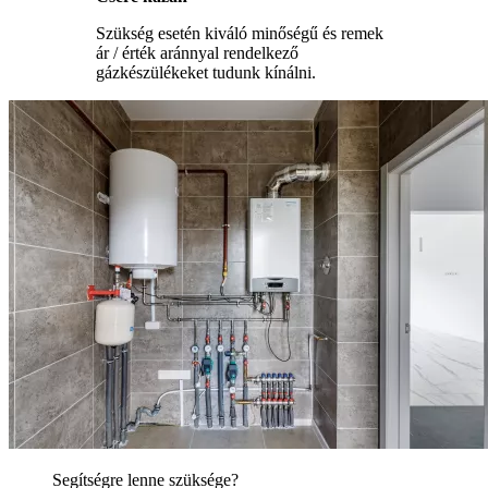
Szükség esetén kiváló minőségű és remek
ár / érték aránnyal rendelkező
gázkészülékeket tudunk kínálni.
Segítségre lenne szüksége?