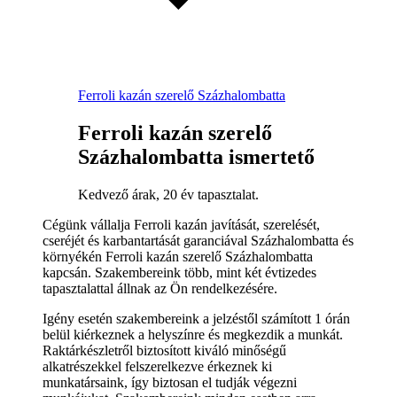
Ferroli kazán szerelő Százhalombatta
Ferroli kazán szerelő
Százhalombatta ismertető
Kedvező árak, 20 év tapasztalat.
Cégünk vállalja Ferroli kazán javítását, szerelését,
cseréjét és karbantartását garanciával Százhalombatta és
környékén Ferroli kazán szerelő Százhalombatta
kapcsán. Szakembereink több, mint két évtizedes
tapasztalattal állnak az Ön rendelkezésére.
Igény esetén szakembereink a jelzéstől számított 1 órán
belül kiérkeznek a helyszínre és megkezdik a munkát.
Raktárkészletről biztosított kiváló minőségű
alkatrészekkel felszerelkezve érkeznek ki
munkatársaink, így biztosan el tudják végezni