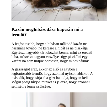
Kazán meghibásodása kapcsán mi a
teendő?
A legfontosabb, hogy a hibásan működő kazán ne
használja tovább, ne keresse a hibát és ne piszkálja.
Egyrészt nagyobb kárt okozhat benne, mint az eredeti
hiba, másrészt nagyon veszélyes úgy piszkálni egy
kazánt ha nem tudjuk pontosan, hogy mit csinálunk.
A gázszagot érez, akkor az első és egyben a
legfontosabb teendő, hogy azonnal nyisson ablakot. A
második, hogy zárja el a gázt ha tudja, hogyan kell.
Végül pedig hívjon minket és jelezze, hogy azonnali
segítségre lenne szüksége.