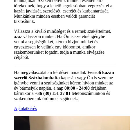
munkájukat. Szakembereink minden esetben arra
törekednek, hogy a lehető legolcsóbban végezzék el a
kazán javítását, szerelését, cseréjét és karbantartását.
Munkánkra minden esetben valódi garanciát
biztosítunk.
Válassza a kiváló minőséget és a remek szakértelmet,
azaz válasszon minket. Ha Ön is szeretné igénybe
venni a segítségünket, kérem hívjon minket és
egyeztessen le velünk egy időpontot, amikor
szakemberünket fogadni tudja a munka elvégzése
céljából.
Ha megválaszolatlan kérdései maradtak
Ferroli kazán
szerelő Százhalombatta
kapcsán vagy Ön is szeretné
igénybe venni a segítségünket kérem hívjon minket az
év bármelyik napján, a nap
00:00 - 24:00
órájában
bármikor a
+36 (30) 151 37 81
telefonszámunkon és
szakembereink örömmel segítenek.
Ajánlatkérés