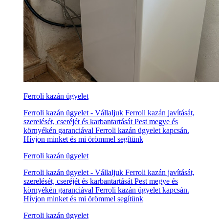
Ferroli kazán ügyelet
Ferroli kazán ügyelet - Vállaljuk Ferroli kazán javítását,
szerelését, cseréjét és karbantartását Pest megye és
környékén garanciával Ferroli kazán ügyelet kapcsán.
Hívjon minket és mi örömmel segítünk
Ferroli kazán ügyelet
Ferroli kazán ügyelet - Vállaljuk Ferroli kazán javítását,
szerelését, cseréjét és karbantartását Pest megye és
környékén garanciával Ferroli kazán ügyelet kapcsán.
Hívjon minket és mi örömmel segítünk
Ferroli kazán ügyelet