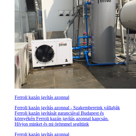
Ferroli kazán javítás azonnal
Ferroli kazán javítás azonnal - Szakembereink vállalják
Ferroli kazán javítását garanciával Budapest és
környékén Ferroli kazán javítás azonnal kapcsán.
Hívjon minket és mi örömmel segítünk
Ferroli kazán javítás azonnal