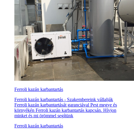
Ferroli kazán karbantartás
Ferroli kazán karbantartás - Szakembereink vállalják
Ferroli kazán karbantartását garanciával Pest megye és
környékén Ferroli kazán karbantartás kapcsán. Hívjon
minket és mi örömmel segítünk
Ferroli kazán karbantartás