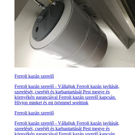
Ferroli kazán szerelő
Ferroli kazán szerelő - Vállaljuk Ferroli kazán javítását,
szerelését, cseréjét és karbantartását Pest megye és
környékén garanciával Ferroli kazán szerelő kapcsán.
Hívjon minket és mi örömmel segítünk
Ferroli kazán szerelő
Ferroli kazán szerelő - Vállaljuk Ferroli kazán javítását,
szerelését, cseréjét és karbantartását Pest megye és
környékén garanciával Ferroli kazán szerelő kapcsán.