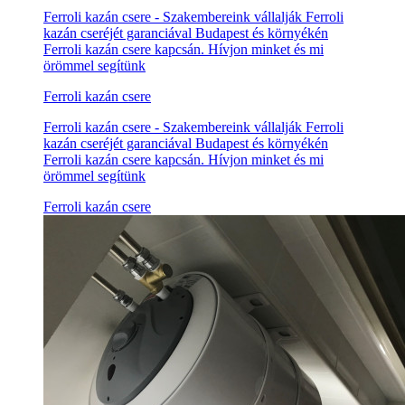
Ferroli kazán csere - Szakembereink vállalják Ferroli
kazán cseréjét garanciával Budapest és környékén
Ferroli kazán csere kapcsán. Hívjon minket és mi
örömmel segítünk
Ferroli kazán csere
Ferroli kazán csere - Szakembereink vállalják Ferroli
kazán cseréjét garanciával Budapest és környékén
Ferroli kazán csere kapcsán. Hívjon minket és mi
örömmel segítünk
Ferroli kazán csere