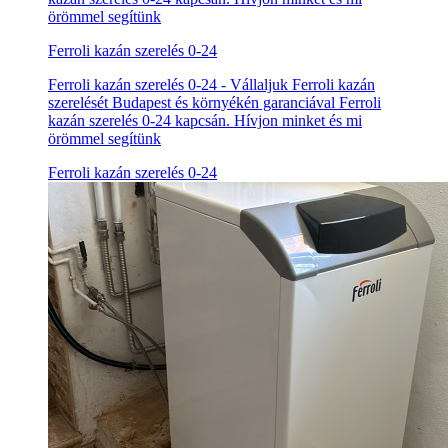
örömmel segítünk
Ferroli kazán szerelés 0-24
Ferroli kazán szerelés 0-24 - Vállaljuk Ferroli kazán
szerelését Budapest és környékén garanciával Ferroli
kazán szerelés 0-24 kapcsán. Hívjon minket és mi
örömmel segítünk
Ferroli kazán szerelés 0-24