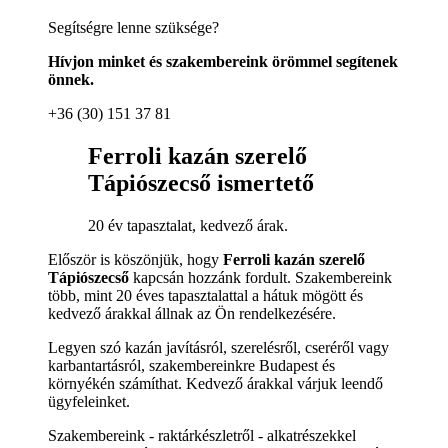
Segítségre lenne szüksége?
Hívjon minket és szakembereink örömmel segítenek
önnek.
+36 (30) 151 37 81
Ferroli kazán szerelő
Tápiószecső ismertető
20 év tapasztalat, kedvező árak.
Először is köszönjük, hogy
Ferroli kazán szerelő
Tápiószecső
kapcsán hozzánk fordult. Szakembereink
több, mint 20 éves tapasztalattal a hátuk mögött és
kedvező árakkal állnak az Ön rendelkezésére.
Legyen szó kazán javításról, szerelésről, cseréről vagy
karbantartásról, szakembereinkre Budapest és
környékén számíthat. Kedvező árakkal várjuk leendő
ügyfeleinket.
Szakembereink - raktárkészletről - alkatrészekkel