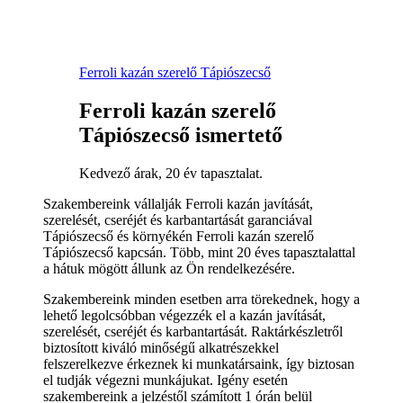
Ferroli kazán szerelő Tápiószecső
Ferroli kazán szerelő
Tápiószecső ismertető
Kedvező árak, 20 év tapasztalat.
Szakembereink vállalják Ferroli kazán javítását,
szerelését, cseréjét és karbantartását garanciával
Tápiószecső és környékén Ferroli kazán szerelő
Tápiószecső kapcsán. Több, mint 20 éves tapasztalattal
a hátuk mögött állunk az Ön rendelkezésére.
Szakembereink minden esetben arra törekednek, hogy a
lehető legolcsóbban végezzék el a kazán javítását,
szerelését, cseréjét és karbantartását. Raktárkészletről
biztosított kiváló minőségű alkatrészekkel
felszerelkezve érkeznek ki munkatársaink, így biztosan
el tudják végezni munkájukat. Igény esetén
szakembereink a jelzéstől számított 1 órán belül