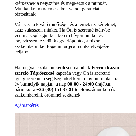
kiérkeznek a helyszínre és megkezdik a munkát.
Munkánkra minden esetben valódi garanciát
biztosítunk.
Válassza a kiváló minőséget és a remek szakértelmet,
azaz válasszon minket. Ha Ön is szeretné igénybe
venni a segítségünket, kérem hívjon minket és
egyeztessen le velünk egy időpontot, amikor
szakemberünket fogadni tudja a munka elvégzése
céljából.
Ha megválaszolatlan kérdései maradtak
Ferroli kazán
szerelő Tápiószecső
kapcsán vagy Ön is szeretné
igénybe venni a segítségünket kérem hívjon minket az
év bármelyik napján, a nap
00:00 - 24:00
órájában
bármikor a
+36 (30) 151 37 81
telefonszámunkon és
szakembereink örömmel segítenek.
Ajánlatkérés