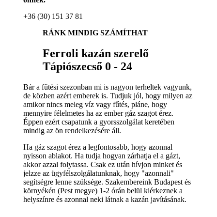
+36 (30) 151 37 81
RÁNK MINDIG SZÁMÍTHAT
Ferroli kazán szerelő
Tápiószecső 0 - 24
Bár a fűtési szezonban mi is nagyon terheltek vagyunk,
de közben azért emberek is. Tudjuk jól, hogy milyen az
amikor nincs meleg víz vagy fűtés, pláne, hogy
mennyire félelmetes ha az ember gáz szagot érez.
Éppen ezért csapatunk a gyorsszolgálat keretében
mindig az ön rendelkezésére áll.
Ha gáz szagot érez a legfontosabb, hogy azonnal
nyisson ablakot. Ha tudja hogyan zárhatja el a gázt,
akkor azzal folytassa. Csak ez után hívjon minket és
jelzze az ügyfélszolgálatunknak, hogy "azonnali"
segítségre lenne szüksége. Szakembereink Budapest és
környékén (Pest megye) 1-2 órán belül kiérkeznek a
helyszínre és azonnal neki látnak a kazán javításának.