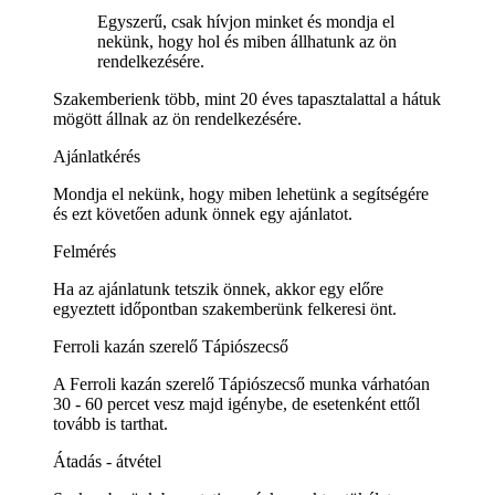
Egyszerű, csak hívjon minket és mondja el
nekünk, hogy hol és miben állhatunk az ön
rendelkezésére.
Szakemberienk több, mint 20 éves tapasztalattal a hátuk
mögött állnak az ön rendelkezésére.
Ajánlatkérés
Mondja el nekünk, hogy miben lehetünk a segítségére
és ezt követően adunk önnek egy ajánlatot.
Felmérés
Ha az ajánlatunk tetszik önnek, akkor egy előre
egyeztett időpontban szakemberünk felkeresi önt.
Ferroli kazán szerelő Tápiószecső
A Ferroli kazán szerelő Tápiószecső munka várhatóan
30 - 60 percet vesz majd igénybe, de esetenként ettől
tovább is tarthat.
Átadás - átvétel