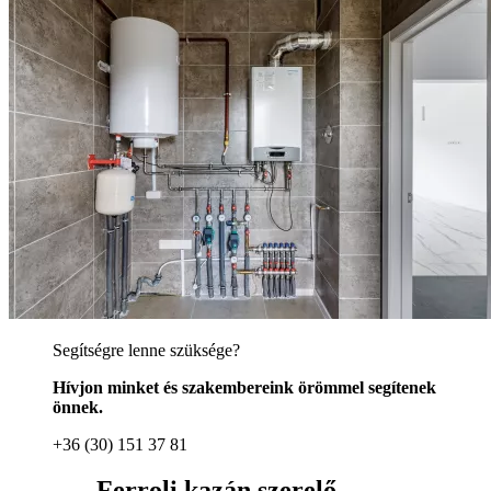
Segítségre lenne szüksége?
Hívjon minket és szakembereink örömmel segítenek
önnek.
+36 (30) 151 37 81
Ferroli kazán szerelő