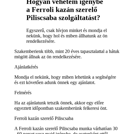
Hogyan vehetem igénybe
a Ferroli kazán szerelő
Piliscsaba szolgáltatást?
Egyszerű, csak hívjon minket és mondja el
nekünk, hogy hol és miben állhatunk az ön
rendelkezésére.
Szakemberienk több, mint 20 éves tapasztalattal a hátuk
mögött állnak az ön rendelkezésére.
Ajánlatkérés
Mondja el nekünk, hogy miben lehetünk a segítségére
és ezt követően adunk önnek egy ajánlatot.
Felmérés
Ha az ajánlatunk tetszik önnek, akkor egy előre
egyeztett időpontban szakemberünk felkeresi önt.
Ferroli kazán szerelő Piliscsaba
A Ferroli kazán szerelő Piliscsaba munka várhatóan 30
- 60 percet vesz majd igénybe, de esetenként ettől