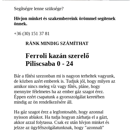
Segítségre lenne szüksége?
Hívjon minket és szakembereink örömmel segítenek
önnek.
+36 (30) 151 37 81
RÁNK MINDIG SZÁMÍTHAT
Ferroli kazán szerelő
Piliscsaba 0 - 24
Bár a fűtési szezonban mi is nagyon terheltek vagyunk,
de közben azért emberek is. Tudjuk jól, hogy milyen az
amikor nincs meleg víz vagy fűtés, pláne, hogy
mennyire félelmetes ha az ember gáz szagot érez.
Éppen ezért csapatunk a gyorsszolgálat keretében
mindig az ön rendelkezésére áll.
Ha gáz szagot érez a legfontosabb, hogy azonnal
nyisson ablakot. Ha tudja hogyan zárhatja el a gázt,
akkor azzal folytassa. Csak ez után hívjon minket és
jelzze az ügyfélszolgálatunknak, hogy "azonnali"