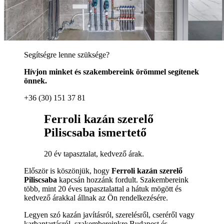
Segítségre lenne szüksége?
Hívjon minket és szakembereink örömmel segítenek
önnek.
+36 (30) 151 37 81
Ferroli kazán szerelő
Piliscsaba ismertető
20 év tapasztalat, kedvező árak.
Először is köszönjük, hogy
Ferroli kazán szerelő
Piliscsaba
kapcsán hozzánk fordult. Szakembereink
több, mint 20 éves tapasztalattal a hátuk mögött és
kedvező árakkal állnak az Ön rendelkezésére.
Legyen szó kazán javításról, szerelésről, cseréről vagy
karbantartásról, szakembereinkre Budapest és