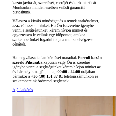
kazán javítását, szerelését, cseréjét és karbantartását.
Munkánkra minden esetben valódi garanciát
biztosítunk.
Válassza a kiváló minőséget és a remek szakértelmet,
azaz válasszon minket. Ha Ön is szeretné igénybe
venni a segítségünket, kérem hívjon minket és
egyeztessen le velünk egy időpontot, amikor
szakemberünket fogadni tudja a munka elvégzése
céljából.
Ha megválaszolatlan kérdései maradtak
Ferroli kazán
szerelő Piliscsaba
kapcsán vagy Ön is szeretné
igénybe venni a segítségünket kérem hívjon minket az
év bármelyik napján, a nap
00:00 - 24:00
órájában
bármikor a
+36 (30) 151 37 81
telefonszámunkon és
szakembereink örömmel segítenek.
Ajánlatkérés