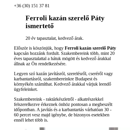
+36 (30) 151 37 81
Ferroli kazán szerelő Páty
ismertető
20 év tapasztalat, kedvező árak.
Először is köszönjük, hogy
Ferroli kazán szerelő Páty
kapcsán hozzánk fordult. Szakembereink több, mint 20
éves tapasztalattal a hátuk mögött és kedvező árakkal
állnak az Ön rendelkezésére.
Legyen szó kazán javításról, szerelésről, cseréről vagy
karbantartásról, szakembereinkre Budapest és
környékén számíthat. Kedvező árakkal várjuk leendő
ügyfeleinket.
Szakembereink - raktárkészletről - alkatrészekkel
felszerelkezve érkeznek önhöz pontosan a megbeszélt
időpontban. A javítás és a karbantartás várhatóan 30 -
60 percet vesz majd igénybe, de bizonyos esetekben
ennél lehet több is.