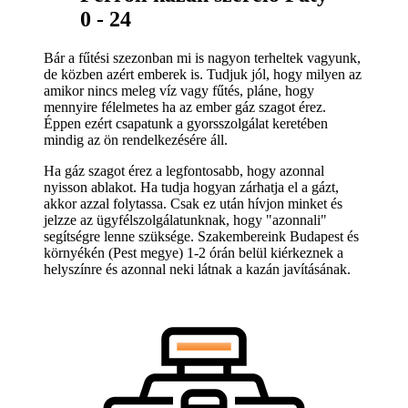
0 - 24
Bár a fűtési szezonban mi is nagyon terheltek vagyunk,
de közben azért emberek is. Tudjuk jól, hogy milyen az
amikor nincs meleg víz vagy fűtés, pláne, hogy
mennyire félelmetes ha az ember gáz szagot érez.
Éppen ezért csapatunk a gyorsszolgálat keretében
mindig az ön rendelkezésére áll.
Ha gáz szagot érez a legfontosabb, hogy azonnal
nyisson ablakot. Ha tudja hogyan zárhatja el a gázt,
akkor azzal folytassa. Csak ez után hívjon minket és
jelzze az ügyfélszolgálatunknak, hogy "azonnali"
segítségre lenne szüksége. Szakembereink Budapest és
környékén (Pest megye) 1-2 órán belül kiérkeznek a
helyszínre és azonnal neki látnak a kazán javításának.