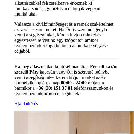
alkatrészekkel felszerelkezve érkeznek ki
munkatársaink, így biztosan el tudják végezni
munkájukat.
Válassza a kiváló minőséget és a remek szakértelmet,
azaz válasszon minket. Ha Ön is szeretné igénybe
venni a segítségünket, kérem hívjon minket és
egyeztessen le velünk egy időpontot, amikor
szakemberünket fogadni tudja a munka elvégzése
céljából.
Ha megválaszolatlan kérdései maradtak
Ferroli kazán
szerelő Páty
kapcsán vagy Ön is szeretné igénybe
venni a segítségünket kérem hívjon minket az év
bármelyik napján, a nap
00:00 - 24:00
órájában
bármikor a
+36 (30) 151 37 81
telefonszámunkon és
szakembereink örömmel segítenek.
Ajánlatkérés