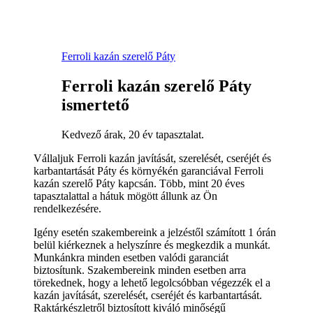
Ferroli kazán szerelő Páty
Ferroli kazán szerelő Páty
ismertető
Kedvező árak, 20 év tapasztalat.
Vállaljuk Ferroli kazán javítását, szerelését, cseréjét és
karbantartását Páty és környékén garanciával Ferroli
kazán szerelő Páty kapcsán. Több, mint 20 éves
tapasztalattal a hátuk mögött állunk az Ön
rendelkezésére.
Igény esetén szakembereink a jelzéstől számított 1 órán
belül kiérkeznek a helyszínre és megkezdik a munkát.
Munkánkra minden esetben valódi garanciát
biztosítunk. Szakembereink minden esetben arra
törekednek, hogy a lehető legolcsóbban végezzék el a
kazán javítását, szerelését, cseréjét és karbantartását.
Raktárkészletről biztosított kiváló minőségű