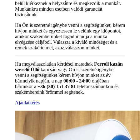
belül kiérkeznek a helyszínre és megkezdik a munkát.
Munkánkra minden esetben valódi garanciát
biztosítunk.
Ha Ön is szeretné igénybe venni a segítségünket, kérem
hívjon minket és egyeztessen le velünk egy időpontot,
amikor szakemberünket fogadni tudja a munka
elvégzése céljából. Válassza a kiváló minőséget és a
remek szakértelmet, azaz válasszon minket.
Ha megválaszolatlan kérdései maradtak
Ferroli kazán
szerelő Üllő
kapcsán vagy Ön is szeretné igénybe
venni a segítségünket kérem hívjon minket az év
bármelyik napján, a nap
00:00 - 24:00
órájában
bármikor a
+36 (30) 151 37 81
telefonszámunkon és
szakembereink örömmel segítenek.
Ajánlatkérés