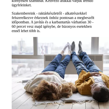
környékén számíthat. Kedvező árakkal várjuk leendő
ügyfeleinket.
Szakembereink - raktárkészletről - alkatrészekkel
felszerelkezve érkeznek önhöz pontosan a megbeszélt
időpontban. A javítás és a karbantartás várhatóan 30 -
60 percet vesz majd igénybe, de bizonyos esetekben
ennél lehet több is.