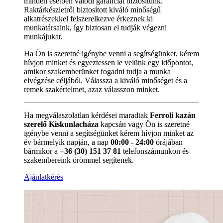
minden esetben valódi garanciát biztosítunk.
Raktárkészletről biztosított kiváló minőségű
alkatrészekkel felszerelkezve érkeznek ki
munkatársaink, így biztosan el tudják végezni
munkájukat.
Ha Ön is szeretné igénybe venni a segítségünket, kérem
hívjon minket és egyeztessen le velünk egy időpontot,
amikor szakemberünket fogadni tudja a munka
elvégzése céljából. Válassza a kiváló minőséget és a
remek szakértelmet, azaz válasszon minket.
Ha megválaszolatlan kérdései maradtak
Ferroli kazán
szerelő Kiskunlacháza
kapcsán vagy Ön is szeretné
igénybe venni a segítségünket kérem hívjon minket az
év bármelyik napján, a nap
00:00 - 24:00
órájában
bármikor a
+36 (30) 151 37 81
telefonszámunkon és
szakembereink örömmel segítenek.
Ajánlatkérés