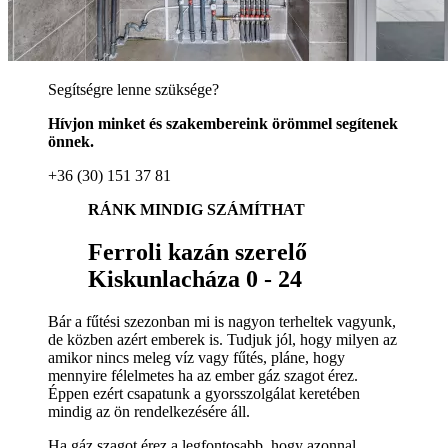
Segítségre lenne szüksége?
Hívjon minket és szakembereink örömmel segítenek
önnek.
+36 (30) 151 37 81
RÁNK MINDIG SZÁMÍTHAT
Ferroli kazán szerelő
Kiskunlacháza 0 - 24
Bár a fűtési szezonban mi is nagyon terheltek vagyunk,
de közben azért emberek is. Tudjuk jól, hogy milyen az
amikor nincs meleg víz vagy fűtés, pláne, hogy
mennyire félelmetes ha az ember gáz szagot érez.
Éppen ezért csapatunk a gyorsszolgálat keretében
mindig az ön rendelkezésére áll.
Ha gáz szagot érez a legfontosabb, hogy azonnal