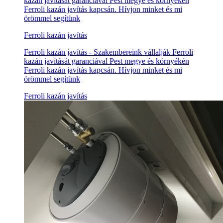
kazán javítását garanciával Pest megye és környékén
Ferroli kazán javítás kapcsán. Hívjon minket és mi
örömmel segítünk
Ferroli kazán javítás
Ferroli kazán javítás - Szakembereink vállalják Ferroli
kazán javítását garanciával Pest megye és környékén
Ferroli kazán javítás kapcsán. Hívjon minket és mi
örömmel segítünk
Ferroli kazán javítás