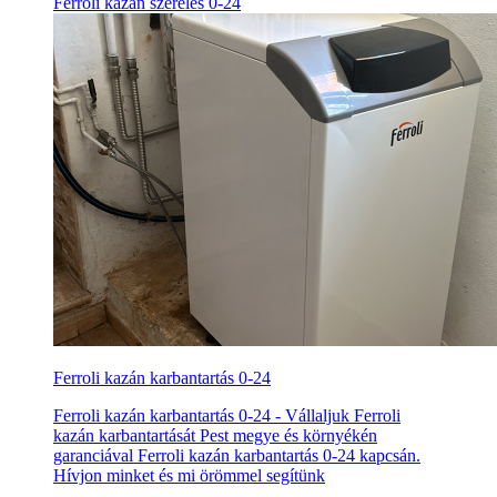
Ferroli kazán szerelés 0-24
Ferroli kazán karbantartás 0-24
Ferroli kazán karbantartás 0-24 - Vállaljuk Ferroli
kazán karbantartását Pest megye és környékén
garanciával Ferroli kazán karbantartás 0-24 kapcsán.
Hívjon minket és mi örömmel segítünk