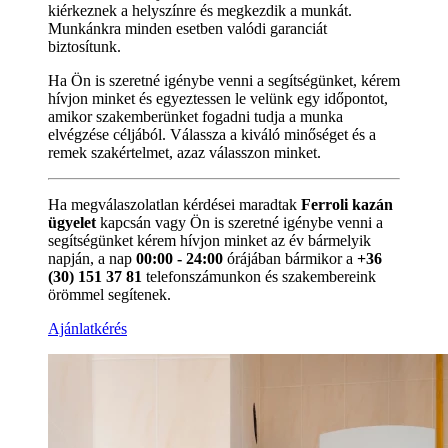
kiérkeznek a helyszínre és megkezdik a munkát.
Munkánkra minden esetben valódi garanciát
biztosítunk.
Ha Ön is szeretné igénybe venni a segítségünket, kérem
hívjon minket és egyeztessen le velünk egy időpontot,
amikor szakemberünket fogadni tudja a munka
elvégzése céljából. Válassza a kiváló minőséget és a
remek szakértelmet, azaz válasszon minket.
Ha megválaszolatlan kérdései maradtak
Ferroli kazán
ügyelet
kapcsán vagy Ön is szeretné igénybe venni a
segítségünket kérem hívjon minket az év bármelyik
napján, a nap
00:00 - 24:00
órájában bármikor a
+36
(30) 151 37 81
telefonszámunkon és szakembereink
örömmel segítenek.
Ajánlatkérés